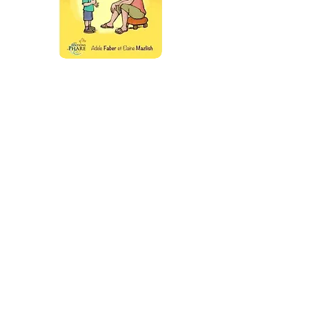
Proposition sur le sujet de
l'éducation positive dans
l'émission "Les maternelles"
Par tél :
03 20 77 11 58
157 rue Pourtales 59280
Bois Grenier